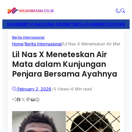
HOME
BERITA NASIONAL
SELEBRITI
BOLATAINMENT
SOSOK
BISN
Berita Internasional
Home
/
Berita Internasional
/
Lil Nas X Meneteskan Air Mata da
Lil Nas X Meneteskan Air
Mata dalam Kunjungan
Penjara Bersama Ayahnya
February 2, 2026
•
5
Views
•
6 Min read
Facebook
Twitter
Pinterest
Mail
WhatsApp