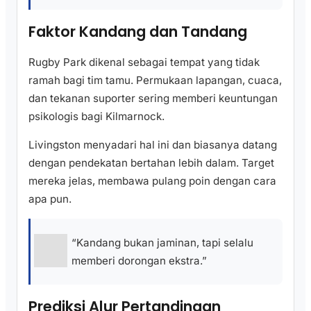
Faktor Kandang dan Tandang
Rugby Park dikenal sebagai tempat yang tidak
ramah bagi tim tamu. Permukaan lapangan, cuaca,
dan tekanan suporter sering memberi keuntungan
psikologis bagi Kilmarnock.
Livingston menyadari hal ini dan biasanya datang
dengan pendekatan bertahan lebih dalam. Target
mereka jelas, membawa pulang poin dengan cara
apa pun.
“Kandang bukan jaminan, tapi selalu
memberi dorongan ekstra.”
Prediksi Alur Pertandingan