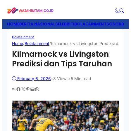
HOME
BERITA NASIONAL
SELEBRITI
BOLATAINMENT
SOSOK
BISN
Bolatainment
Home
/
Bolatainment
/
Kilmarnock vs Livingston Prediksi dan Ti
Kilmarnock vs Livingston
Prediksi dan Tips Taruhan
February 6, 2026
•
8
Views
•
5 Min read
Facebook
Twitter
Pinterest
Mail
WhatsApp