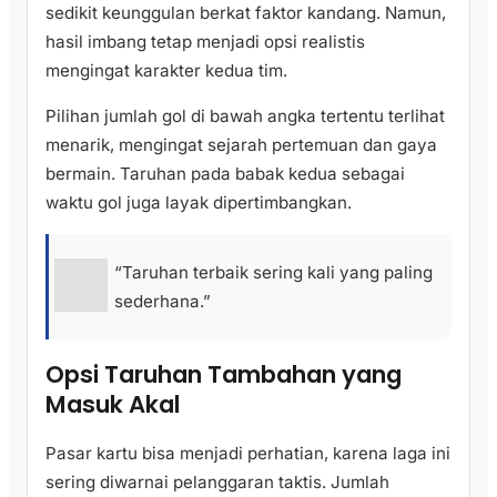
sedikit keunggulan berkat faktor kandang. Namun,
hasil imbang tetap menjadi opsi realistis
mengingat karakter kedua tim.
Pilihan jumlah gol di bawah angka tertentu terlihat
menarik, mengingat sejarah pertemuan dan gaya
bermain. Taruhan pada babak kedua sebagai
waktu gol juga layak dipertimbangkan.
“Taruhan terbaik sering kali yang paling
sederhana.”
Opsi Taruhan Tambahan yang
Masuk Akal
Pasar kartu bisa menjadi perhatian, karena laga ini
sering diwarnai pelanggaran taktis. Jumlah