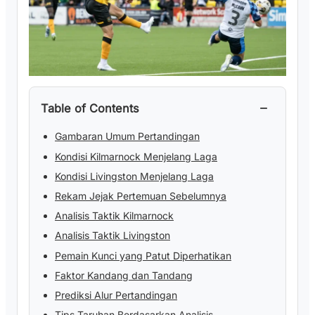
−
Table of Contents
Gambaran Umum Pertandingan
Kondisi Kilmarnock Menjelang Laga
Kondisi Livingston Menjelang Laga
Rekam Jejak Pertemuan Sebelumnya
Analisis Taktik Kilmarnock
Analisis Taktik Livingston
Pemain Kunci yang Patut Diperhatikan
Faktor Kandang dan Tandang
Prediksi Alur Pertandingan
Tips Taruhan Berdasarkan Analisis