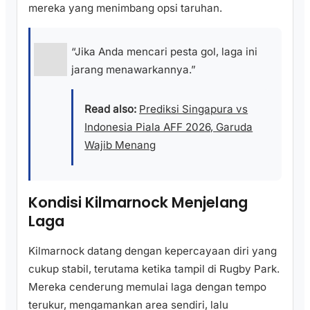
mereka yang menimbang opsi taruhan.
“Jika Anda mencari pesta gol, laga ini
jarang menawarkannya.”
Read also:
Prediksi Singapura vs
Indonesia Piala AFF 2026, Garuda
Wajib Menang
Kondisi Kilmarnock Menjelang
Laga
Kilmarnock datang dengan kepercayaan diri yang
cukup stabil, terutama ketika tampil di Rugby Park.
Mereka cenderung memulai laga dengan tempo
terukur, mengamankan area sendiri, lalu