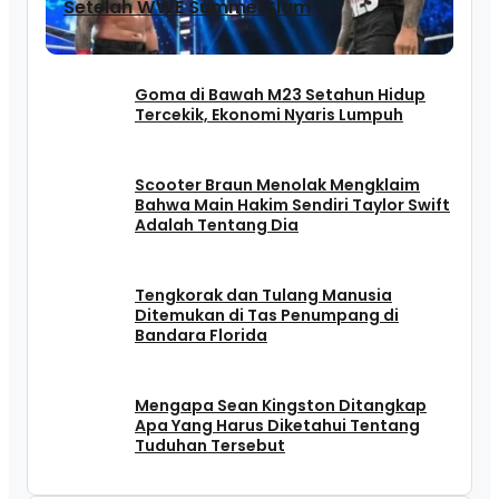
Setelah WWE SummerSlam
Goma di Bawah M23 Setahun Hidup
Tercekik, Ekonomi Nyaris Lumpuh
Scooter Braun Menolak Mengklaim
Bahwa Main Hakim Sendiri Taylor Swift
Adalah Tentang Dia
Tengkorak dan Tulang Manusia
Ditemukan di Tas Penumpang di
Bandara Florida
Mengapa Sean Kingston Ditangkap
Apa Yang Harus Diketahui Tentang
Tuduhan Tersebut