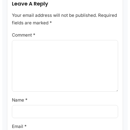
Leave A Reply
Your email address will not be published.
Required
fields are marked
*
Comment
*
Name
*
Email
*