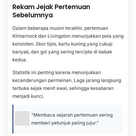
Rekam Jejak Pertemuan
Sebelumnya
Dalam beberapa musim terakhir, pertemuan
Kilmarnock dan Livingston menunjukkan pola yang
konsisten. Skor tipis, kartu kuning yang cukup
banyak, dan gol yang sering tercipta di babak
kedua.
Statistik ini penting karena menunjukkan
kecenderungan permainan. Laga jarang langsung
terbuka sejak menit awal, sehingga kesabaran
menjadi kunci.
“Membaca sejarah pertemuan sering
memberi petunjuk paling jujur.”