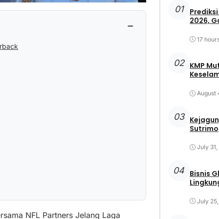
01
Prediksi
2026, G
−
17 hour
erback
02
KMP Mut
Keselam
August 
03
Kejagun
Sutrimo,
July 31
04
Bisnis 
Lingkun
July 25
rsama NFL Partners Jelang Laga