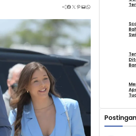
Ter
Facebook
Twitter
Pinterest
Mail
WhatsApp
Sc
Bah
Swi
Te
Di
Ban
Me
Apa
Tu
Postingan