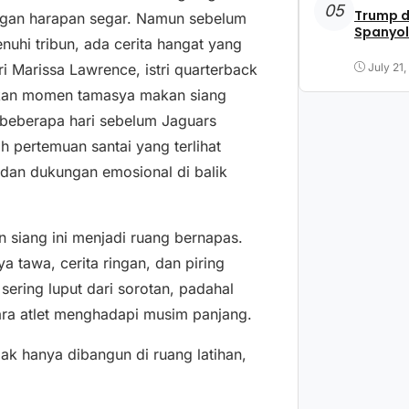
05
Trump d
ngan harapan segar. Namun sebelum
Spanyol
hi tribun, ada cerita hangat yang
July 21
ari Marissa Lawrence, istri quarterback
ikan momen tamasya makan siang
 beberapa hari sebelum Jaguars
 pertemuan santai yang terlihat
an dukungan emosional di balik
n siang ini menjadi ruang bernapas.
a tawa, cerita ringan, dan piring
sering luput dari sorotan, padahal
ara atlet menghadapi musim panjang.
ak hanya dibangun di ruang latihan,