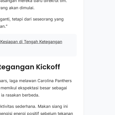
asangan mereka baru direkrut tim.
yang akan dimulai.
anti, tetapi dari seseorang yang
an.”
l Kesiapan di Tengah Ketegangan
tegangan Kickoff
uars, laga melawan Carolina Panthers
 memikul ekspektasi besar sebagai
ia rasakan berbeda.
tivitas sederhana. Makan siang ini
engisi energi positif sebelum tekanan