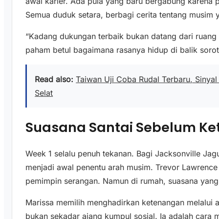
awal karier. Ada pula yang baru bergabung karena p
Semua duduk setara, berbagi cerita tentang musim 
“Kadang dukungan terbaik bukan datang dari ruang g
paham betul bagaimana rasanya hidup di balik sorot
Read also:
Taiwan Uji Coba Rudal Terbaru, Sinya
Selat
Suasana Santai Sebelum Ke
Week 1 selalu penuh tekanan. Bagi Jacksonville Jag
menjadi awal penentu arah musim. Trevor Lawrence
pemimpin serangan. Namun di rumah, suasana yang 
Marissa memilih menghadirkan ketenangan melalui ak
bukan sekadar ajang kumpul sosial. Ia adalah cara m