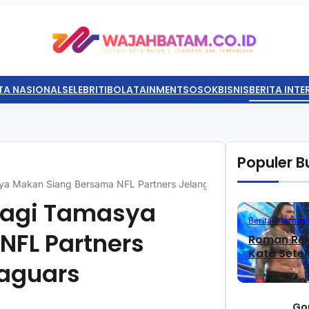
TA NASIONAL
SELEBRITI
BOLATAINMENT
SOSOK
BISNIS
BERITA INT
Populer Bu
ya Makan Siang Bersama NFL Partners Jelang Laga Perdana Jagua
bagi Tamasya
Berita Internasi
NFL Partners
Roman Rei
Kata Sete
Jaguars
Go