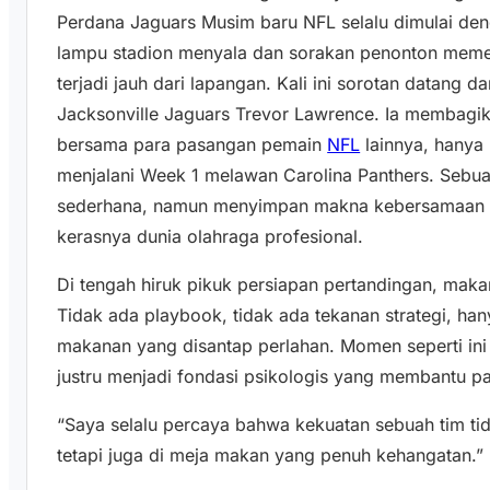
Perdana Jaguars Musim baru NFL selalu dimulai de
lampu stadion menyala dan sorakan penonton memenu
terjadi jauh dari lapangan. Kali ini sorotan datang d
Jacksonville Jaguars Trevor Lawrence. Ia membag
bersama para pasangan pemain
NFL
lainnya, hanya
menjalani Week 1 melawan Carolina Panthers. Sebuah
sederhana, namun menyimpan makna kebersamaan d
kerasnya dunia olahraga profesional.
Di tengah hiruk pikuk persiapan pertandingan, maka
Tidak ada playbook, tidak ada tekanan strategi, hany
makanan yang disantap perlahan. Momen seperti ini 
justru menjadi fondasi psikologis yang membantu p
“Saya selalu percaya bahwa kekuatan sebuah tim tid
tetapi juga di meja makan yang penuh kehangatan.”