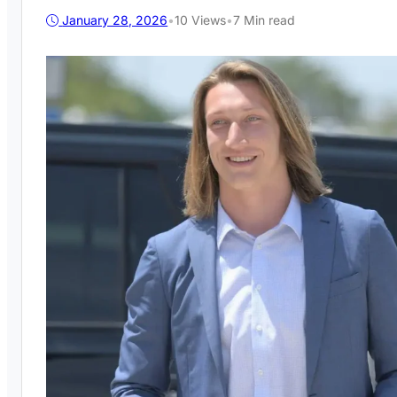
January 28, 2026
•
10
Views
•
7 Min read