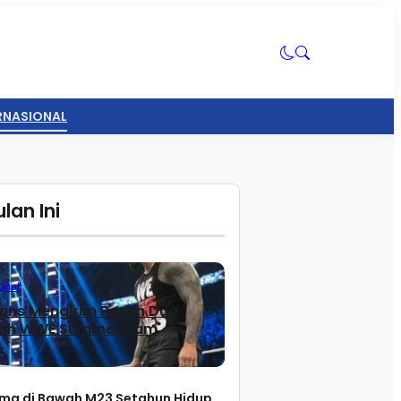
ERNASIONAL
lan Ini
rs
onal
gns Mengirim Pesan Dua
lah WWE SummerSlam
ma di Bawah M23 Setahun Hidup