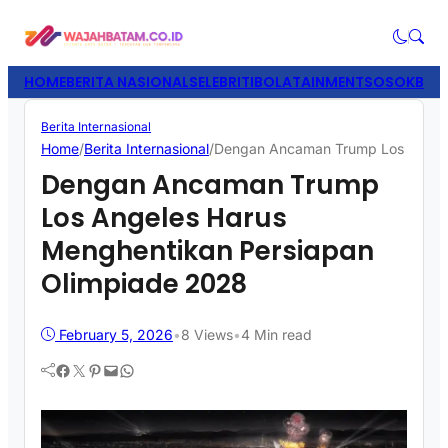
HOME
BERITA NASIONAL
SELEBRITI
BOLATAINMENT
SOSOK
BISN
Berita Internasional
Home
/
Berita Internasional
/
Dengan Ancaman Trump Los Angele
Dengan Ancaman Trump
Los Angeles Harus
Menghentikan Persiapan
Olimpiade 2028
February 5, 2026
•
8
Views
•
4 Min read
Facebook
Twitter
Pinterest
Mail
WhatsApp