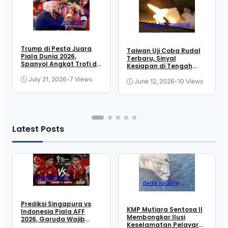
Berita Internasional
Berita Internasional
Trump di Pesta Juara
Taiwan Uji Coba Rudal
Piala Dunia 2026,
Terbaru, Sinyal
Spanyol Angkat Trofi di
Kesiapan di Tengah
New Jersey
Ketegangan Selat
July 21, 2026
•
7 Views
June 12, 2026
•
10 Views
Latest Posts
Bolatainment
Berita Nasional
Prediksi Singapura vs
KMP Mutiara Sentosa II
Indonesia Piala AFF
Membongkar Ilusi
2026, Garuda Wajib
Keselamatan Pelayaran
Menang