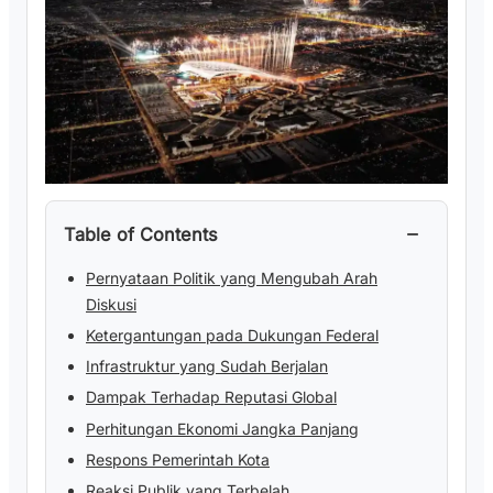
−
Table of Contents
Pernyataan Politik yang Mengubah Arah
Diskusi
Ketergantungan pada Dukungan Federal
Infrastruktur yang Sudah Berjalan
Dampak Terhadap Reputasi Global
Perhitungan Ekonomi Jangka Panjang
Respons Pemerintah Kota
Reaksi Publik yang Terbelah