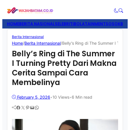
HOME
BERITA NASIONAL
SELEBRITI
BOLATAINMENT
SOSOK
BISN
Berita Internasional
Home
/
Berita Internasional
/
Belly’s Ring di The Summer I Turni
Belly’s Ring di The Summer
I Turning Pretty Dari Makna
Cerita Sampai Cara
Membelinya
February 5, 2026
•
10
Views
•
6 Min read
Facebook
Twitter
Pinterest
Mail
WhatsApp