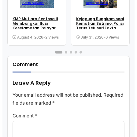
Berita Nasional
Berita Nasional
KMP Mutiara Sentosa II
Kejagung Bungkam soal
Membongkar Ilusi
Kematian Sutrimo, Polisi
Keselamatan Pelayaran
Terus Telusuri Fakta
Kita
August 4, 2026
•
2 Views
July 31, 2026
•
6 Views
Comment
Leave A Reply
Your email address will not be published.
Required
fields are marked
*
Comment
*