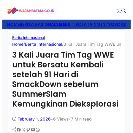
HOME
BERITA NASIONAL
SELEBRITI
BOLATAINMENT
SOSOK
BISN
Berita Internasional
Home
/
Berita Internasional
/
3 Kali Juara Tim Tag WWE untuk B
3 Kali Juara Tim Tag WWE
untuk Bersatu Kembali
setelah 91 Hari di
SmackDown sebelum
SummerSlam
Kemungkinan Dieksplorasi
February 1, 2026
•
6
Views
•
7 Min read
Facebook
Twitter
Pinterest
Mail
WhatsApp