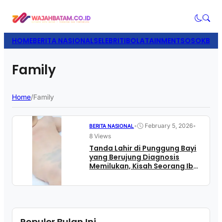
HOME
BERITA NASIONAL
SELEBRITI
BOLATAINMENT
SOSOK
BISN
Family
Home
/
Family
•
February 5, 2026
•
BERITA NASIONAL
8 Views
Tanda Lahir di Punggung Bayi
yang Berujung Diagnosis
Memilukan, Kisah Seorang Ibu
yang Menggugah
Populer Bulan Ini