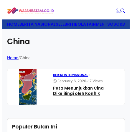
HOME
BERITA NASIONAL
SELEBRITI
BOLATAINMENT
SOSOK
BISN
China
Home
/
China
•
BERITA INTERNASIONAL
February 6, 2026
•
17 Views
Peta Menunjukkan Cina
Dikelilingi oleh Konflik
Populer Bulan Ini