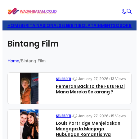
HOME
BERITA NASIONAL
SELEBRITI
BOLATAINMENT
SOSOK
BISN
Bintang Film
Home
/
Bintang Film
•
January 27, 2026
•
13 Views
SELEBRITI
Pemeran Back to the Future Di
Mana Mereka Sekarang ?
•
January 27, 2026
•
15 Views
SELEBRITI
Louis Partridge Menjelaskan
Mengapa Ia Menjaga
Hubungan Romantisnya