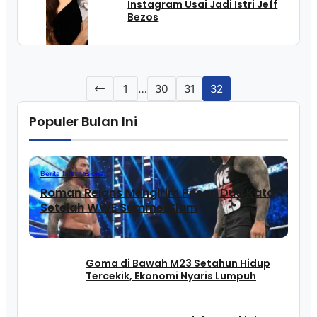
Instagram Usai Jadi Istri Jeff
Bezos
1
…
30
31
32
Populer Bulan Ini
Berita Internasional
Roman Reigns Mengirim Pesan Dua Kata
Setelah WWE SummerSlam
Goma di Bawah M23 Setahun Hidup
Tercekik, Ekonomi Nyaris Lumpuh