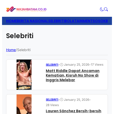
HOME
BERITA NASIONAL
SELEBRITI
BOLATAINMENT
SOSOK
BISN
Selebriti
Home
/
Selebriti
•
January 25, 2026
•
17 Views
SELEBRITI
Matt Riddle Dapat Ancaman
Kematian, Kisruh No Show di
Inggris Melebar
•
January 25, 2026
•
SELEBRITI
28 Views
Lauren Sánchez Bersih-bersih