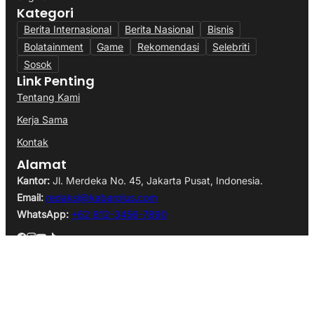
Kategori
Berita Internasional
Berita Nasional
Bisnis
Bolatainment
Game
Rekomendasi
Selebriti
Sosok
Link Penting
Tentang Kami
Kerja Sama
Kontak
Alamat
Kantor:
Jl. Merdeka No. 45, Jakarta Pusat, Indonesia.
Email:
redaksi@kabarplus.com
WhatsApp:
+62 812-3456-7890
Ketentuan Penggunaan
Kebijakan Data Pribadi
@Copyright WajahBatam.co.id. All Rights Reserved