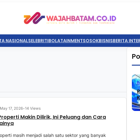
TA NASIONAL
SELEBRITI
BOLATAINMENT
SOSOK
BISNIS
BERITA INT
Po
B
R
K
May 17, 2026
•
14 Views
Properti Makin Dilirik, Ini Peluang dan Cara
ainya
roperti masih menjadi salah satu sektor yang banyak