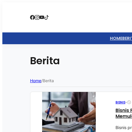
HOME
BERI
Berita
Home
/
Berita
•
BISNIS
Bisnis 
Memul
Bisnis p