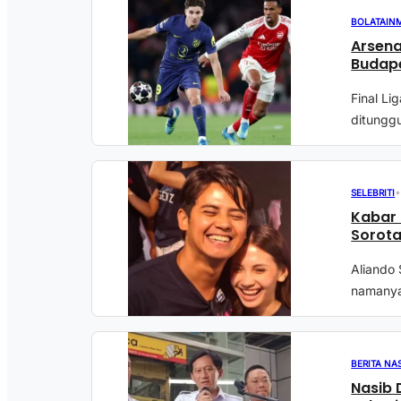
BOLATAIN
Arsena
Budape
Final Li
ditunggu
SELEBRITI
Kabar 
Sorota
Aliando 
namanya 
BERITA NA
Nasib 