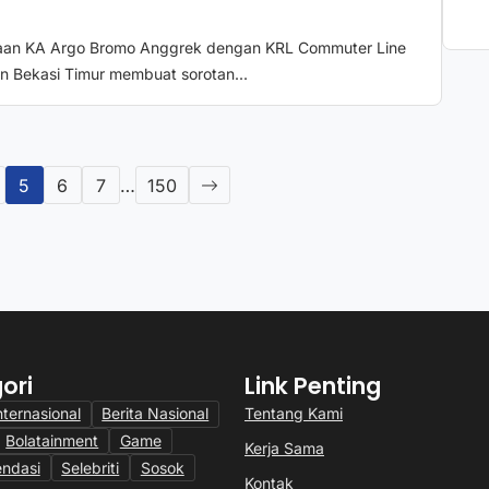
aan KA Argo Bromo Anggrek dengan KRL Commuter Line
un Bekasi Timur membuat sorotan...
5
6
7
…
150
ori
Link Penting
Tentang Kami
nternasional
Berita Nasional
Bolatainment
Game
Kerja Sama
ndasi
Selebriti
Sosok
Kontak