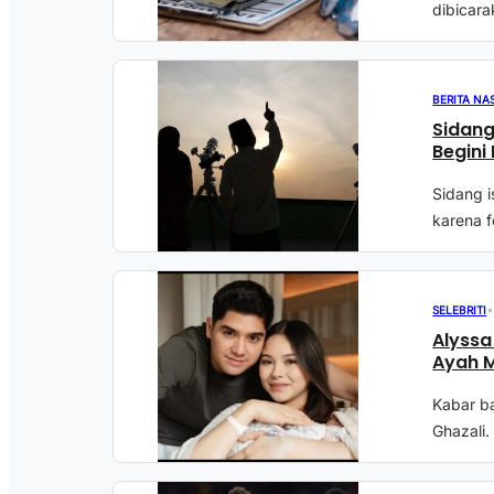
dibicara
BERITA NA
Sidang
Begini
Sidang i
karena f
SELEBRITI
Alyssa
Ayah 
Kabar b
Ghazali.