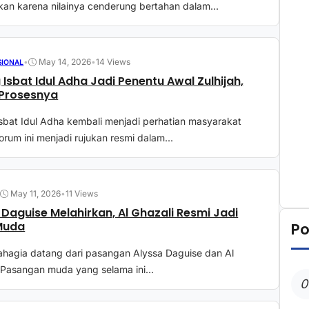
kan karena nilainya cenderung bertahan dalam...
•
May 14, 2026
•
14 Views
SIONAL
 Isbat Idul Adha Jadi Penentu Awal Zulhijah,
 Prosesnya
sbat Idul Adha kembali menjadi perhatian masyarakat
orum ini menjadi rujukan resmi dalam...
•
May 11, 2026
•
11 Views
 Daguise Melahirkan, Al Ghazali Resmi Jadi
Muda
Po
ahagia datang dari pasangan Alyssa Daguise dan Al
 Pasangan muda yang selama ini...
0