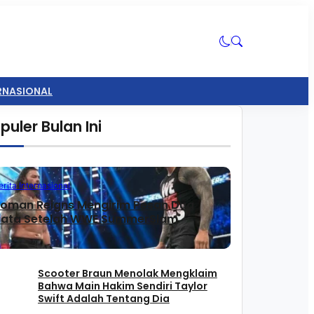
ERNASIONAL
puler Bulan Ini
erita Internasional
oman Reigns Mengirim Pesan Dua
ata Setelah WWE SummerSlam
Scooter Braun Menolak Mengklaim
Bahwa Main Hakim Sendiri Taylor
Swift Adalah Tentang Dia