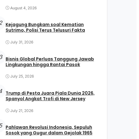
August 4, 2026
2
Kejagung Bungkam soal Kematian
Sutrimo, Polisi Terus Telusuri Fakta
July 31, 2026
3
Bisnis Global Perluas Tanggung Jawab
Lingkungan hingga Rantai Pasok
July 25, 2026
4
Trump di Pesta Juara Piala Dunia 2026,
Spanyol Angkat Trofi di New Jersey
July 21, 2026
5
Pahlawan Revolusi Indonesia, Sepuluh
Sosok yang Gugur dalam Gejolak 1965