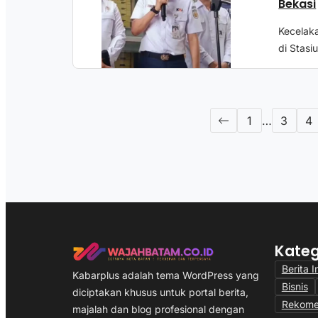
Bekasi
Kecelak
di Stasi
1
…
3
4
Kateg
Berita I
Kabarplus adalah tema WordPress yang
Bisnis
diciptakan khusus untuk portal berita,
Rekome
majalah dan blog profesional dengan