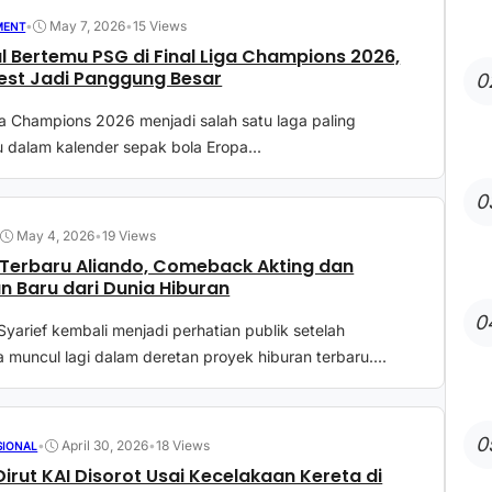
•
May 7, 2026
•
15 Views
MENT
l Bertemu PSG di Final Liga Champions 2026,
st Jadi Panggung Besar
0
ga Champions 2026 menjadi salah satu laga paling
 dalam kalender sepak bola Eropa...
0
•
May 4, 2026
•
19 Views
Terbaru Aliando, Comeback Akting dan
n Baru dari Dunia Hiburan
0
Syarief kembali menjadi perhatian publik setelah
muncul lagi dalam deretan proyek hiburan terbaru....
0
•
April 30, 2026
•
18 Views
SIONAL
Dirut KAI Disorot Usai Kecelakaan Kereta di