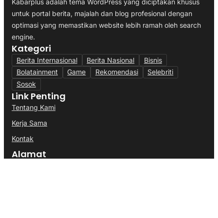
Kabarplus adalah tema WordPress yang diciptakan khusus
untuk portal berita, majalah dan blog profesional dengan
optimasi yang memastikan website lebih ramah oleh search
engine.
Kategori
Berita Internasional
Berita Nasional
Bisnis
Bolatainment
Game
Rekomendasi
Selebriti
Sosok
Link Penting
Tentang Kami
Kerja Sama
Kontak
Alamat
Kantor:
Jl. Merdeka No. 45, Jakarta Pusat, Indonesia.
Email:
redaksi@kabarplus.com
WhatsApp:
+62 812-3456-7890