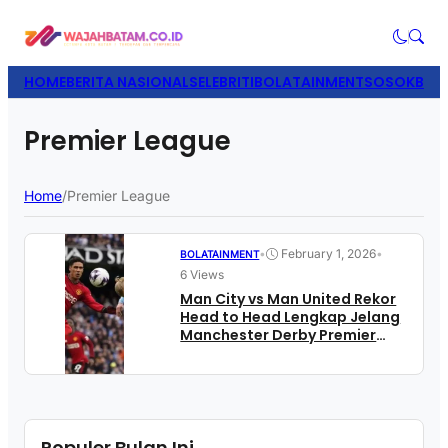
HOME
BERITA NASIONAL
SELEBRITI
BOLATAINMENT
SOSOK
BISN
Premier League
Home
/
Premier League
•
February 1, 2026
•
BOLATAINMENT
6 Views
Man City vs Man United Rekor
Head to Head Lengkap Jelang
Manchester Derby Premier
League 2025 26
Populer Bulan Ini