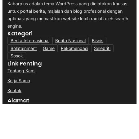
Kabarplus adalah tema WordPress yang diciptakan khusus
untuk portal berita, majalah dan blog profesional dengan
optimasi yang memastikan website lebih ramah oleh search
engine.
Kategori
Berita Internasional
Berita Nasional
Bisnis
Bolatainment
Game
Rekomendasi
Selebriti
Sosok
Link Penting
Tentang Kami
Kerja Sama
Kontak
Alamat
Kantor:
Jl. Merdeka No. 45, Jakarta Pusat, Indonesia.
Email:
redaksi@kabarplus.com
WhatsApp:
+62 812-3456-7890