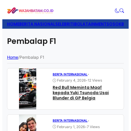
HOME
BERITA NASIONAL
SELEBRITI
BOLATAINMENT
SOSOK
BISN
Pembalap F1
Home
/
Pembalap F1
•
BERITA INTERNASIONAL
February 4, 2026
•
12 Views
Red Bull Meminta Maaf
kepada Yuki Tsunoda Usai
Blunder di GP Belgia
•
BERITA INTERNASIONAL
February 1, 2026
•
7 Views