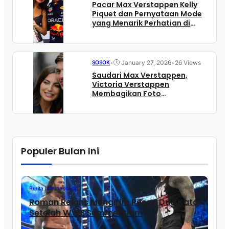
Pacar Max Verstappen Kelly
Piquet dan Pernyataan Mode
yang Menarik Perhatian di
Media Sosial
•
January 27, 2026
•
26 Views
SOSOK
Saudari Max Verstappen,
Victoria Verstappen
Membagikan Foto
Mengharukan
Populer Bulan Ini
Berita Internasional
Roman Reigns Mengirim Pesan Dua Kata
Setelah WWE SummerSlam