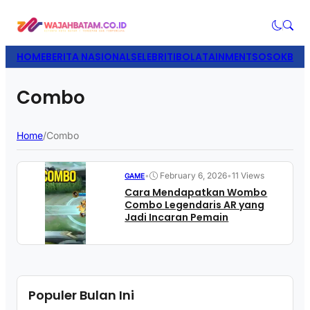
HOME
BERITA NASIONAL
SELEBRITI
BOLATAINMENT
SOSOK
BISN
Combo
Home
/
Combo
•
February 6, 2026
•
11 Views
GAME
Cara Mendapatkan Wombo
Combo Legendaris AR yang
Jadi Incaran Pemain
Populer Bulan Ini