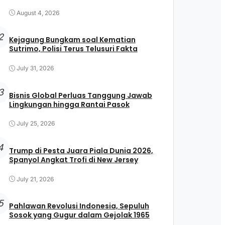
August 4, 2026
2
Kejagung Bungkam soal Kematian
Sutrimo, Polisi Terus Telusuri Fakta
July 31, 2026
3
Bisnis Global Perluas Tanggung Jawab
Lingkungan hingga Rantai Pasok
July 25, 2026
4
Trump di Pesta Juara Piala Dunia 2026,
Spanyol Angkat Trofi di New Jersey
July 21, 2026
5
Pahlawan Revolusi Indonesia, Sepuluh
Sosok yang Gugur dalam Gejolak 1965