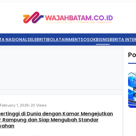
TA NASIONAL
SELEBRITI
BOLATAINMENT
SOSOK
BISNIS
BERITA INT
Po
B
R
K
February 1, 2026
•
20 Views
Tertinggi di Dunia dengan Kamar Mengejutkan
r Rampung dan Siap Mengubah Standar
wahan