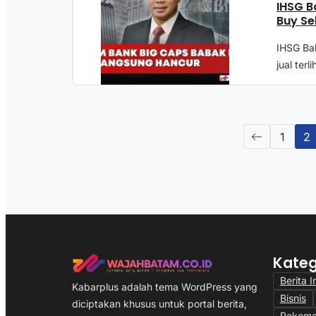
IHSG B
Buy Se
IHSG Ba
jual terl
1
2
Kateg
Berita I
Kabarplus adalah tema WordPress yang
Bisnis
diciptakan khusus untuk portal berita,
Rekome