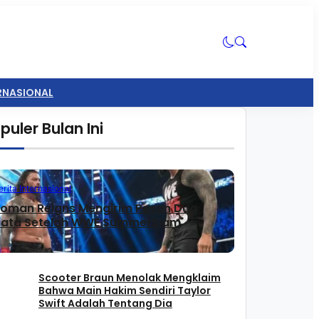
ERNASIONAL
puler Bulan Ini
erita Internasional
oman Reigns Mengirim Pesan Dua
ata Setelah WWE SummerSlam
Scooter Braun Menolak Mengklaim
Bahwa Main Hakim Sendiri Taylor
Swift Adalah Tentang Dia