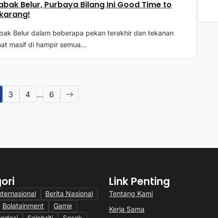
abak Belur, Purbaya Bilang Ini Good Time to
karang!
bak Belur dalam beberapa pekan terakhir dan tekanan
ihat masif di hampir semua...
3
4
…
6
ori
Link Penting
Tentang Kami
nternasional
Berita Nasional
Bolatainment
Game
Kerja Sama
ndasi
Selebriti
Sosok