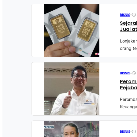
•
BISNIS
Sejara
Jual a
Lonjaka
orang te
•
BISNIS
Peromb
Pejaba
Peromba
Keuanga
•
BISNIS