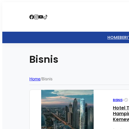
HOME
BERI
Bisnis
Home
/
Bisnis
•
BISNIS
Hotel 
Hampi
Keme