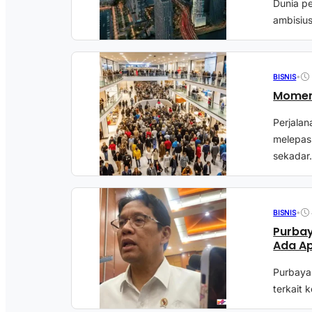
Dunia p
ambisius
•
BISNIS
Momen 
Perjalan
melepas
sekadar.
•
BISNIS
Purbay
Ada Ap
Purbaya
terkait 