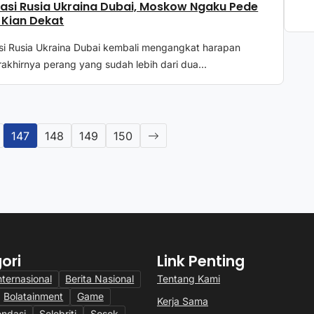
asi Rusia Ukraina Dubai, Moskow Ngaku Pede
Kian Dekat
si Rusia Ukraina Dubai kembali mengangkat harapan
akhirnya perang yang sudah lebih dari dua...
147
148
149
150
ori
Link Penting
Tentang Kami
nternasional
Berita Nasional
Bolatainment
Game
Kerja Sama
ndasi
Selebriti
Sosok