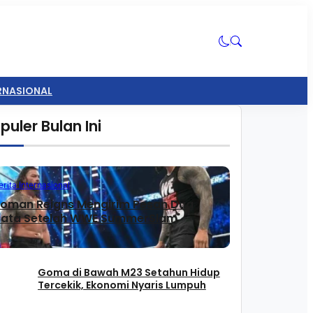
ERNASIONAL
puler Bulan Ini
erita Internasional
oman Reigns Mengirim Pesan Dua
ata Setelah WWE SummerSlam
Goma di Bawah M23 Setahun Hidup
Tercekik, Ekonomi Nyaris Lumpuh