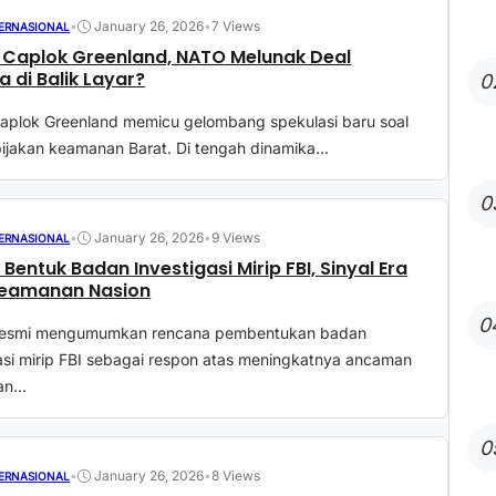
•
January 26, 2026
•
7 Views
TERNASIONAL
Caplok Greenland, NATO Melunak Deal
a di Balik Layar?
0
aplok Greenland memicu gelombang spekulasi baru soal
ijakan keamanan Barat. Di tengah dinamika...
0
•
January 26, 2026
•
9 Views
TERNASIONAL
 Bentuk Badan Investigasi Mirip FBI, Sinyal Era
Keamanan Nasion
0
 resmi mengumumkan rencana pembentukan badan
asi mirip FBI sebagai respon atas meningkatnya ancaman
n...
0
•
January 26, 2026
•
8 Views
TERNASIONAL