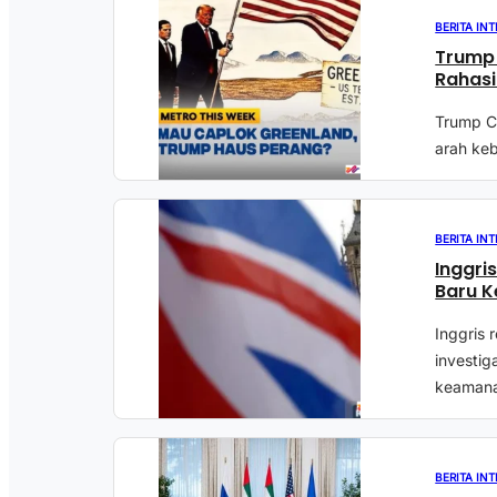
BERITA IN
Trump 
Rahasi
Trump C
arah keb
BERITA IN
Inggris
Baru 
Inggris
investig
keamana
BERITA IN