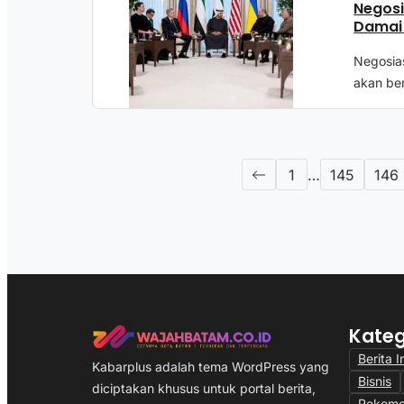
Negosi
Damai 
Negosia
akan ber
1
…
145
146
Kateg
Berita I
Kabarplus adalah tema WordPress yang
Bisnis
diciptakan khusus untuk portal berita,
Rekome