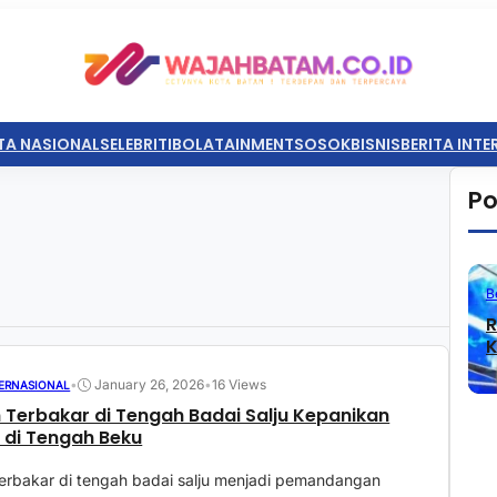
TA NASIONAL
SELEBRITI
BOLATAINMENT
SOSOK
BISNIS
BERITA INT
Po
B
R
K
•
January 26, 2026
•
16 Views
TERNASIONAL
Terbakar di Tengah Badai Salju Kepanikan
di Tengah Beku
erbakar di tengah badai salju menjadi pemandangan