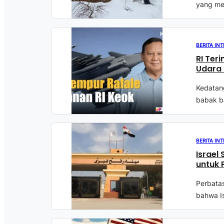
yang me
BERITA IN
RI Ter
Udara
Kedatang
babak ba
BERITA IN
Israel
untuk P
Perbatas
bahwa Is