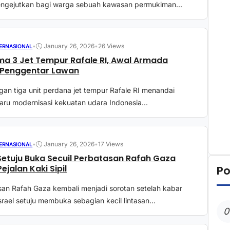
ngejutkan bagi warga sebuah kawasan permukiman...
•
January 26, 2026
•
26 Views
TERNASIONAL
ima 3 Jet Tempur Rafale RI, Awal Armada
 Penggentar Lawan
an tiga unit perdana jet tempur Rafale RI menandai
ru modernisasi kekuatan udara Indonesia...
•
January 26, 2026
•
17 Views
TERNASIONAL
 Setuju Buka Secuil Perbatasan Rafah Gaza
ejalan Kaki Sipil
Po
an Rafah Gaza kembali menjadi sorotan setelah kabar
rael setuju membuka sebagian kecil lintasan...
0